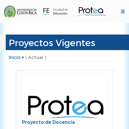
Pasar
al
☰
contenido
principal
Proyectos Vigentes
Inicio
>
( Actual )
Ruta
de
navegación
Proyecto de Docencia