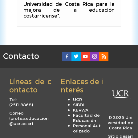
Universidad de Costa Rica para la
mejora de la educación
costarricense".
Contacto
F
o
o
Líneas de c
Enlaces de i
t
ontacto
nterés
e
r
Tel:
UCR
m
(
2511-8868
)
SIBDI
KERWA
e
Correo:
Facultad de
© 2025 Uni
(
protea.educacion
n
Educación
versidad de
@ucr.ac.cr
)
Personal Aut
u
Costa Rica
orizado
Sitio desarr