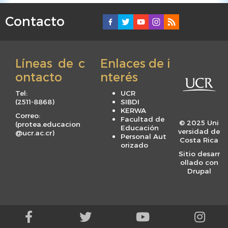
Contacto
F
o
o
Líneas de c
Enlaces de i
t
ontacto
nterés
e
r
Tel:
UCR
m
(
2511-8868
)
SIBDI
KERWA
e
Correo:
Facultad de
© 2025 Uni
(
protea.educacion
n
Educación
versidad de
@ucr.ac.cr
)
Personal Aut
u
Costa Rica
orizado
Sitio desarr
ollado con
Drupal