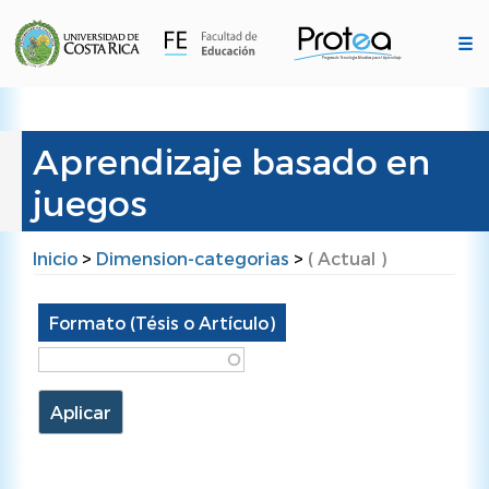
Pasar
al
☰
contenido
principal
Aprendizaje basado en
juegos
Inicio
>
Dimension-categorias
>
( Actual )
Ruta
de
Formato (Tésis o Artículo)
navegación